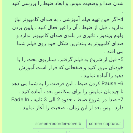
شدن صدا و وضعیت موس و ابعاد ضبط را بررسی کنید
.
4-اگر حین تهیه فیلم آموزشی ، به صدای کامپیوتر نیاز
ندارید ، قبل از ضبط ، آن را غیر فعال کنید . پایین بردن
ولوم ویندوز ، تاثیری در بلندی صدای کامپیوتر ندارد و
صدای کامپیوتر به بلندترین شکل خود روی فیلم شما
می افتد .
5- قبل از شروع به فیلم گرفتم ، سناریوی بحث را با
خودتان مرور کنید و صفحاتی که قرار است آموزش
دهید را آماده نمایید .
6- Pause کردن ضبط ، این فرصت را به شما می دهد
تا چیدمان نمایش را برای سکانس بعد ، آماده کنید .
7- صدا در شروع ضبط ، حدود 2 الی 3 ثانیه ، Fade In
دارد . پس بعد از این زمان ، صحبت را آغاز نمایید .
برچسب‌های
screen-recorder-cover
#
screen capture
#
نوشته: