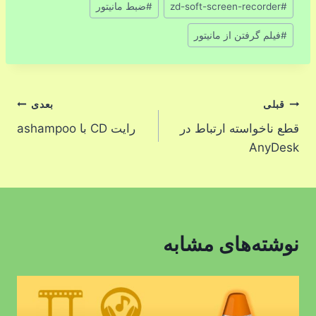
#
zd-soft-screen-recorder
#
ضبط مانیتور
#
فیلم گرفتن از مانیتور
راهبری
قبلی
بعدی
قطع ناخواسته ارتباط در
رایت CD با ashampoo
نوشته
AnyDesk
نوشته‌های مشابه