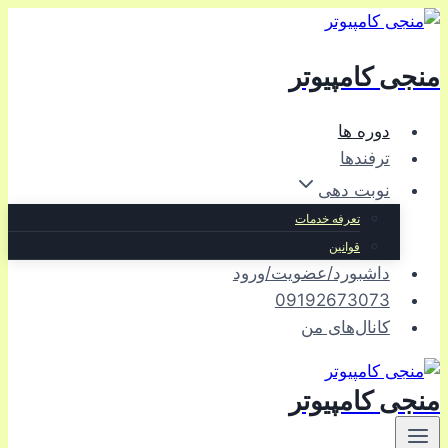
بازگشت
به
منجی کامپیوتر
محتوا
دوره ها
ترفندها
نوبت دهی
تعرفه خدمات
قوانین
داشبورد/عضویت/ورود
09192673073
کانال‌های من
منجی کامپیوتر