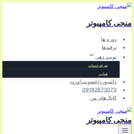
بازگشت
به
منجی کامپیوتر
محتوا
دوره ها
ترفندها
نوبت دهی
تعرفه خدمات
قوانین
داشبورد/عضویت/ورود
09192673073
کانال‌های من
منجی کامپیوتر