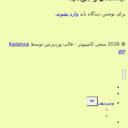
برای نوشتن دیدگاه باید
وارد بشوید
.
© 2026 منجی کامپیوتر - قالب وردپرس توسط
Kadence
WP
دوره ها
ترفندها
تغییر
نوبت دهی
وضعیت
فهرست
تعرفه خدمات
فرزند
قوانین
داشبورد/عضویت/ورود