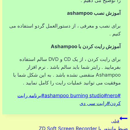
را توضیح می دهیم .
آموزش نصب ashampoo
برای نصب و معرفی ، از دستورالعمل گردو استفاده می
کنیم .
آموزش رایت کردن با Ashampoo
برای رایت کردن ، از یک CD و DVD سالم استفاده
بفرمایید . رایتر شما باید سالم باشد . نرم افزار
Ashampoo منقضی نشده باشد . به این شکل شما با
موفقیت می توانید عملیات رایت را کامل نمایید .
برچسب‌های
#
nero
#
ashampoo burning studio
#
برنامه رایت
نوشته:
کردن
#
رایت سی دی
راهبری
قبلی
ضبط مانیتور با ZD Soft Screen Recorder