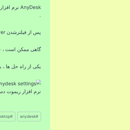
AnyDesk نر
.
پس از فیلترشدن TeamViwer، نرم افزار AnyDesk همان کاربرد را برای ما دارد و قابل استفاده است .
گاهی ممکن است ، چن
یکی از راه حل ها ، برداشتن تیک از گزینه ion
نرم افزار ریموت دس
برچسب‌های
sktop
#
anydesk
#
نوشته: