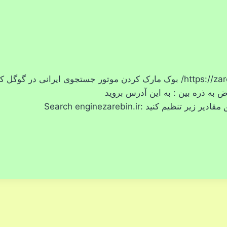
استفاده از موتور جستجوی ایرانی به جای موتور جستجوی گوگل https://zarebin.ir/ بوک مارک کردن موتور جستجوی ایرانی در گ
 به ذره بین : به این آدرس بروید
:chrome://settings/searchEngines موتور جستجوی جدیدی را مطابق مقادیر زیر تنظیم کنید :Search enginezarebin.ir