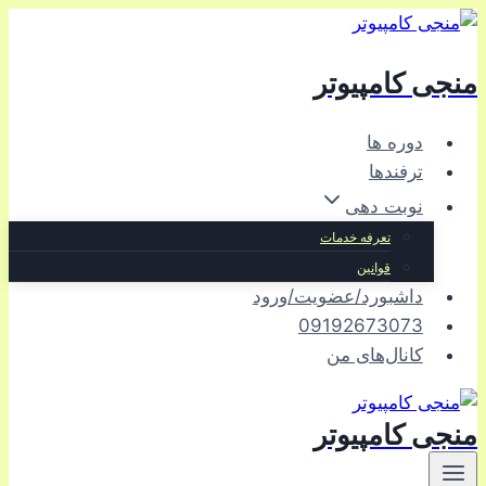
بازگشت
به
منجی کامپیوتر
محتوا
دوره ها
ترفندها
نوبت دهی
تعرفه خدمات
قوانین
داشبورد/عضویت/ورود
09192673073
کانال‌های من
منجی کامپیوتر