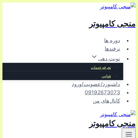
بازگشت
به
منجی کامپیوتر
محتوا
دوره ها
ترفندها
نوبت دهی
تعرفه خدمات
قوانین
داشبورد/عضویت/ورود
09192673073
کانال‌های من
منجی کامپیوتر