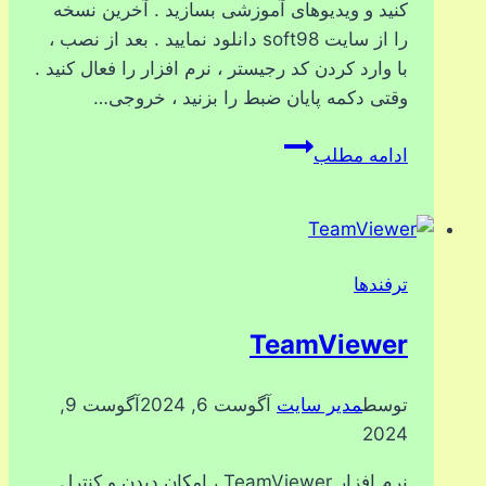
کنید و ویدیوهای آموزشی بسازید . آخرین نسخه
را از سایت soft98 دانلود نمایید . بعد از نصب ،
با وارد کردن کد رجیستر ، نرم افزار را فعال کنید .
وقتی دکمه پایان ضبط را بزنید ، خروجی…
ضبط
ادامه مطلب
مانیتور
با
ZD
Soft
ترفندها
Screen
Recorder
TeamViewer
توسط
مدیر سایت
آگوست 6, 2024
آگوست 9,
2024
نرم افزار TeamViewer ، امکان دیدن و کنترل