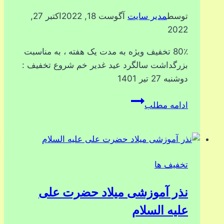
توسط
مدیر سایت
آگوست 18, 2022
اکتبر 27,
2022
80٪ تخفیف ویژه به مدت یک هفته ، به مناسبت
بزرگداشت سالگرد عید غدیر خم شروع تخفیف :
دوشنبه 27 تیر 1401
جشنواره
ادامه مطلب
تخفیف
عید
غدیر
1401
تخفیف ها
نذر آموزشی میلاد حضرت علی
علیه السلام