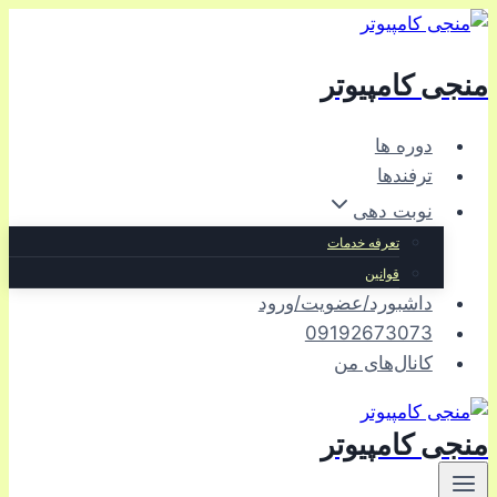
بازگشت
به
منجی کامپیوتر
محتوا
دوره ها
ترفندها
نوبت دهی
تعرفه خدمات
قوانین
داشبورد/عضویت/ورود
09192673073
کانال‌های من
منجی کامپیوتر