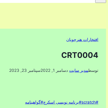
افتخارات هنرجویان
CRT0004
توسط
مدیر سایت
دسامبر 1, 2022
سپتامبر 23, 2023
برچسب‌های
#
scratch
#
برنامه نویسی اسکرچ
#
گواهینامه