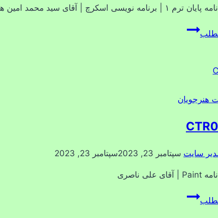
 برنامه نویسی اسکرچ | آقای سید محمد امین هراتیان
CRT0001
مطلب
ت هنرجویان
CTR
دیر سایت
سپتامبر 23, 2023
سپتامبر 23, 2023
قای علی ناصری
CTR0005
مطلب