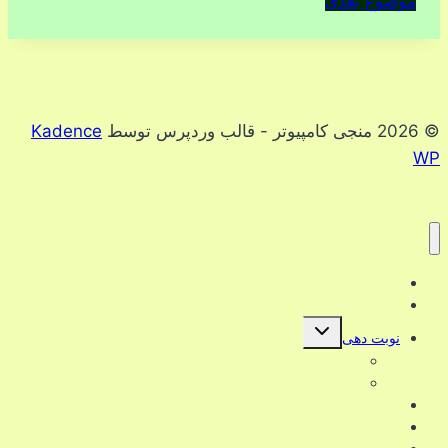
موضوع بعدی
© 2026 منجی کامپیوتر - قالب وردپرس توسط
Kadence
WP
دوره ها
ترفندها
تغییر
نوبت دهی
وضعیت
فهرست
تعرفه خدمات
فرزند
قوانین
داشبورد/عضویت/ورود
09192673073