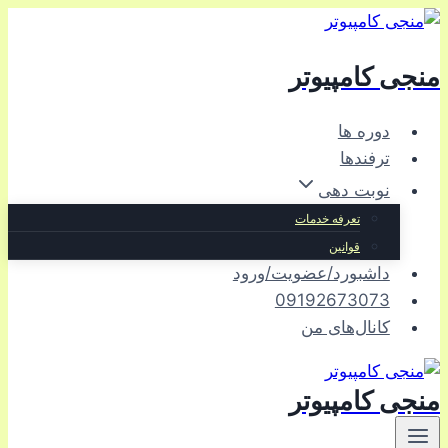
بازگشت
به
منجی کامپیوتر
محتوا
دوره ها
ترفندها
نوبت دهی
تعرفه خدمات
قوانین
داشبورد/عضویت/ورود
09192673073
کانال‌های من
منجی کامپیوتر