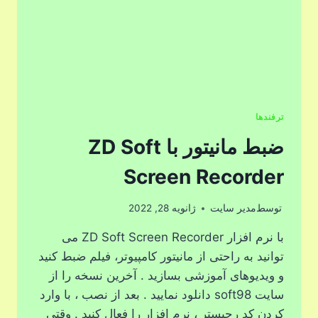
ترفندها
ضبط مانیتور با ZD Soft
Screen Recorder
توسط
مدیر سایت
ژانویه 28, 2022
با نرم افزار ZD Soft Screen Recorder می
توانید به راحتی از مانیتور کامپیوتر، فیلم ضبط کنید
و ویدیوهای آموزشی بسازید . آخرین نسخه را از
سایت soft98 دانلود نمایید . بعد از نصب ، با وارد
کردن کد رجیستر ، نرم افزار را فعال کنید . وقتی