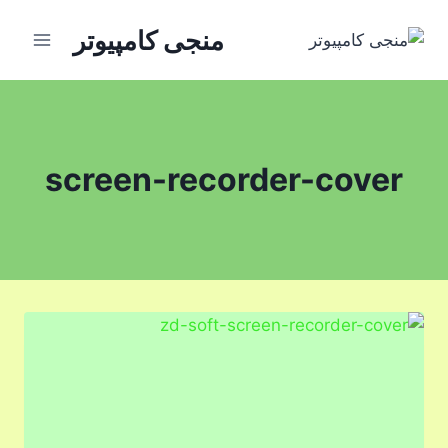
ازگشت
منجی کامپیوتر
ه
حتوا
screen-recorder-cover