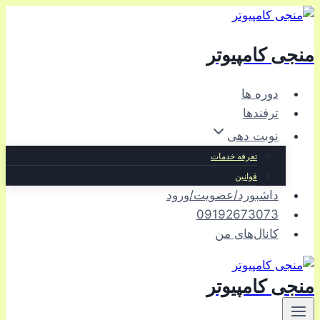
بازگشت
به
منجی کامپیوتر
محتوا
دوره ها
ترفندها
نوبت دهی
تعرفه خدمات
قوانین
داشبورد/عضویت/ورود
09192673073
کانال‌های من
منجی کامپیوتر