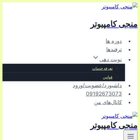
بازگشت
به
منجی کامپیوتر
محتوا
دوره ها
ترفندها
نوبت دهی
تعرفه خدمات
قوانین
داشبورد/عضویت/ورود
09192673073
کانال‌های من
منجی کامپیوتر