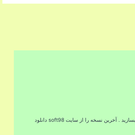
با نرم افزار ZD Soft Screen Recorder می توانید به راحتی از مانیتور کامپیوتر، فیلم ضبط کنید و ویدیوهای آموزشی بسازید . آخرین نسخه را از سایت soft98 دانلود