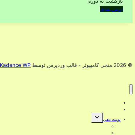
بازگشت به دوره
درس بعدی
© 2026 منجی کامپیوتر - قالب وردپرس توسط
Kadence WP
دوره ها
ترفندها
تغییر
نوبت دهی
وضعیت
فهرست
تعرفه خدمات
فرزند
قوانین