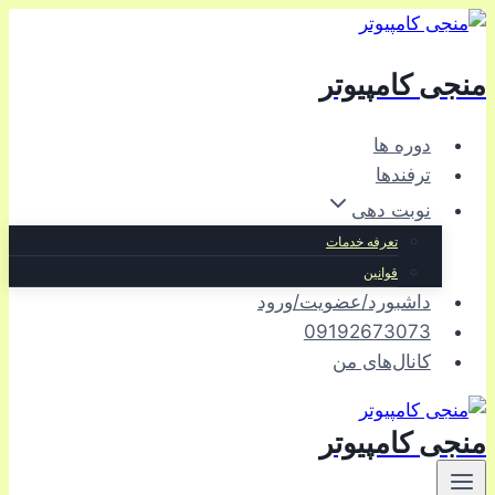
بازگشت
به
منجی کامپیوتر
محتوا
دوره ها
ترفندها
نوبت دهی
تعرفه خدمات
قوانین
داشبورد/عضویت/ورود
09192673073
کانال‌های من
منجی کامپیوتر