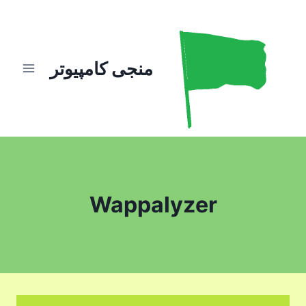
ازگشت
ه
حتوا
منجی کامپیوتر
Wappalyzer