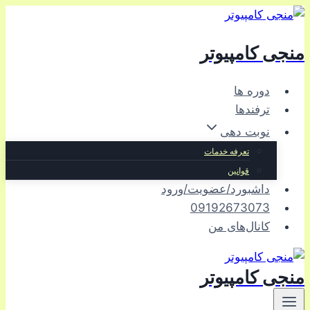
بازگشت
به
منجی کامپیوتر
محتوا
دوره ها
ترفندها
نوبت دهی
تعرفه خدمات
قوانین
داشبورد/عضویت/ورود
09192673073
کانال‌های من
منجی کامپیوتر