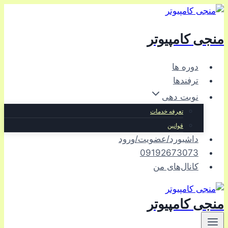
بازگشت
به
منجی کامپیوتر
محتوا
دوره ها
ترفندها
نوبت دهی
تعرفه خدمات
قوانین
داشبورد/عضویت/ورود
09192673073
کانال‌های من
منجی کامپیوتر