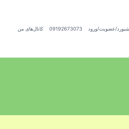
شبورد/عضویت/ورود
09192673073
کانال‌های من