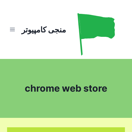
ازگشت
ه
حتوا
منجی کامپیوتر
chrome web store