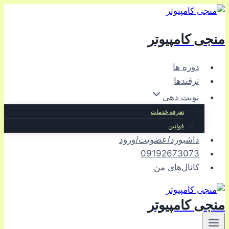
بازگشت
به
منجی کامپیوتر
محتوا
دوره ها
ترفندها
نوبت دهی
تعرفه خدمات
قوانین
داشبورد/عضویت/ورود
09192673073
کانال‌های من
منجی کامپیوتر